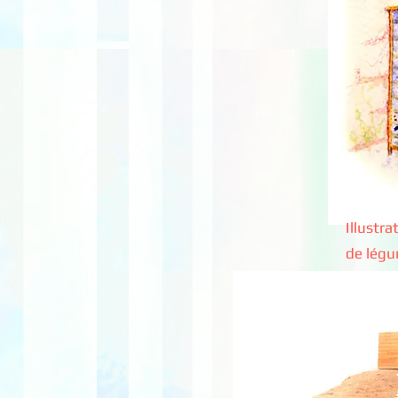
Illustra
de légu