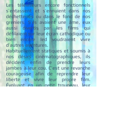
Les téléviseurs encore fonctionnels
s’entassent et s’ennuient dans nos
déchetteries ou dans le fond de nos
greniers. S’ils avaient une âme, eux
aussi divertis par les films qui
défilaient sur leur écran cathodique ou
bien encore led voudraient vivre
d’autres aventures.
Habituellement statiques et soumis à
nos désirs cinématographiques, ils
décident enfin de prendre leurs
jambes à leur cou. C’est une revanche
courageuse afin de reprendre leur
liberté et vivre leur propre film.
Évoluant en un petit troupeau, leur
apparition dans le paysage fait écho
aux lâchers d’animaux sauvages
retrouvant la nature après avoir été
soignés.
Évasion, outre l’aspect esthétique et
cocasse de la scène, tend à
sensibiliser le public à notre
consommation, à nos déchets et à