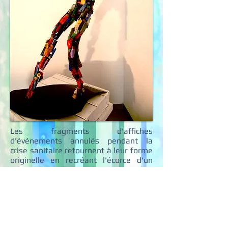
Les fragments d'affiches
d'événements annulés pendant la
crise sanitaire retournent à leur forme
originelle en recréant l'écorce d'un
arbre aux milles couleurs. Un arbre
imaginaire où les rêveurs aiment s'y
percher.